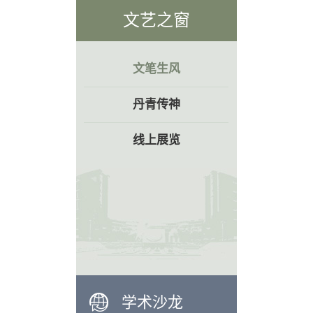
文艺之窗
文笔生风
丹青传神
查看详情
查看详情
线上展览
查看详情
查看详情
学术沙龙