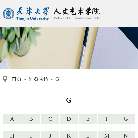
首页
师资队伍
G
-
-
G
A
B
C
D
E
F
G
H
I
J
K
L
M
N