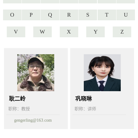
O
P
Q
R
S
T
U
V
W
X
Y
Z
耿二岭
巩晓琳
职称：
教授
职称：
讲师
gengerling@163.com