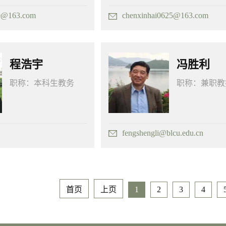
0@163.com
chenxinhai0625@163.com
程浩宇
冯胜利
职称：
本科生教务
职称：
兼职教
fengshengli@blcu.edu.cn
首页
上页
1
2
3
4