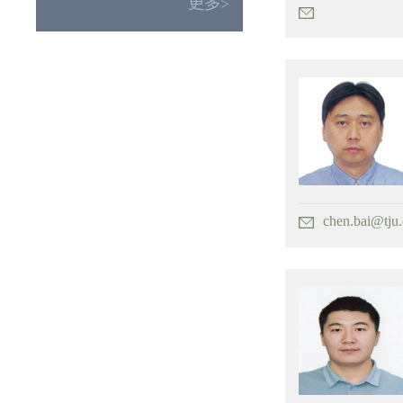
更多>
chen.bai@tju.