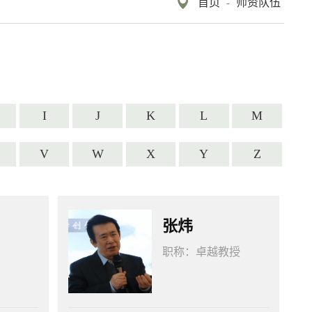
首页
师资队伍
-
I
J
K
L
M
V
W
X
Y
Z
张炜
职称：
卓越教授