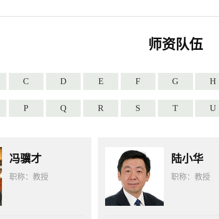
师资队伍
C
D
E
F
G
H
P
Q
R
S
T
U
冯骥才
陆小华
职称：
教授
职称：
教授