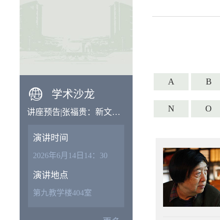
A
B
学术沙龙
N
O
讲座预告|张福贵：新文科
语境下中文学科建设的相
演讲时间
关问题
2026年6月14日14：30
演讲地点
第九教学楼404室