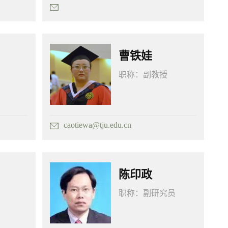
曹铁娃
职称：
副教授
caotiewa@tju.edu.cn
陈印政
职称：
副研究员