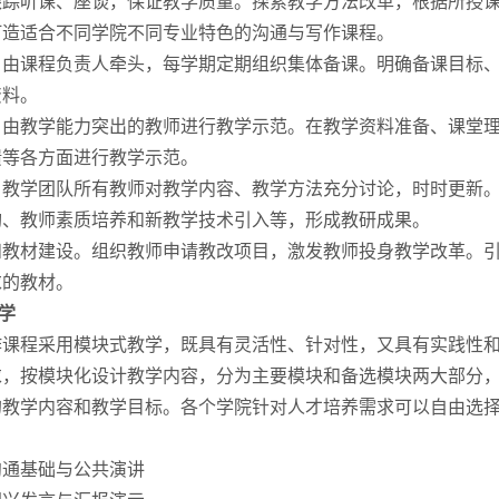
跟踪听课、座谈，保证教学质量。探索教学方法改革，根据所授
打造适合不同学院不同专业特色的沟通与写作课程。
。由课程负责人牵头，每学期定期组织集体备课。明确备课目标
资料。
。由教学能力突出的教师进行教学示范。在教学资料准备、课堂
馈等各方面进行教学示范。
。教学团队所有教师对教学内容、教学方法充分讨论，时时更新
构、教师素质培养和新教学技术引入等，形成教研成果。
和教材建设。组织教师申请教改项目，激发教师投身教学改革。
求的教材。
学
课程采用模块式教学，既具有灵活性、针对性，又具有实践性和实
求，按模块化设计教学内容，分为主要模块和备选模块两大部分
的教学内容和教学目标。各个学院针对人才培养需求可以自由选
：
沟通基础与公共演讲