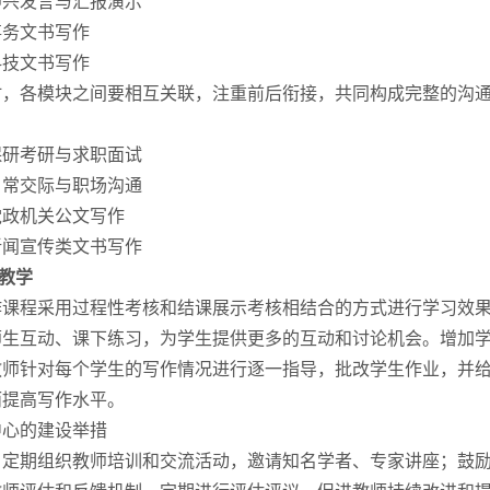
即兴发言与汇报演示
事务文书写作
科技文书写作
时，各模块之间要相互关联，注重前后衔接，共同构成完整的沟
：
保研考研与求职面试
日常交际与职场沟通
党政机关公文写作
新闻宣传类文书写作
教学
课程采用过程性考核和结课展示考核相结合的方式进行学习效果评
师生互动、课下练习，为学生提供更多的互动和讨论机会。增加
教师针对每个学生的写作情况进行逐一指导，批改学生作业，并
而提高写作水平。
中心的建设举措
。
定期组织教师培训和交流活动，邀请知名学者、专家讲座；鼓