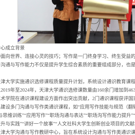
中心成立背景
种面向世界、连接心灵的技巧；写作是一门终身学习、终生受益
养沟通与写作能力不仅是提升学生综合素质的重要组成部分，也是
。
天津大学实施通识选修课程质量提升计划，系统设计通识教育课
2019年至2024年，天津大学通识选修课数量由160余门增加到
艺术学院在通识课程建设方面作出突出贡献，2门通识课程获评国
建设多门沟通与写作类通识课程，如“应用写作技能与规范（翻转
与思维训练”“应用写作”“职场沟通与表达”“职场沟写作能力提升”
升与实践”“讲好一个故事”“人文社科大学生创新创业项目的文献
天津大学沟通与写作教研中心，旨在系统设计沟通与写作类通识