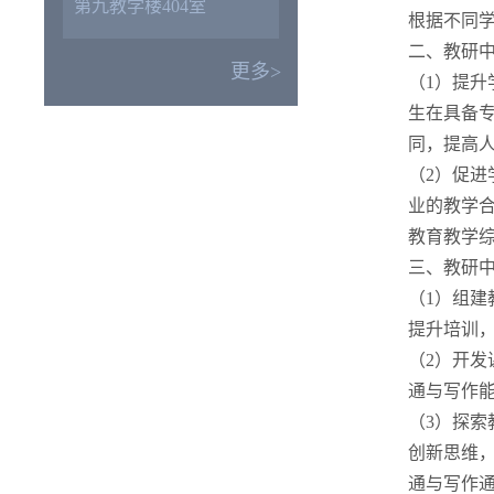
第九教学楼404室
根据不同
二、教研
更多>
（1）提
生在具备
同，提高
（2）促
业的教学
教育教学
三、教研
（1）组
提升培训，
（2）开
通与写作
（3）探
创新思维
通与写作