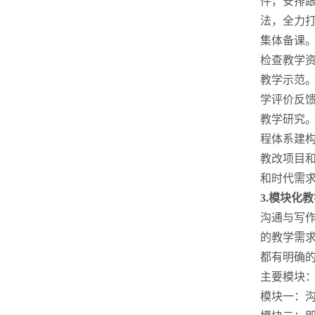
件，安排
法，全力
集体备课
检查教学
教学示范
学评价反
教学研究
程体系建
教改项目
和时代需
3.
模块化教
沟通与写作
的教学需
都有明确
主要模块
模块一：